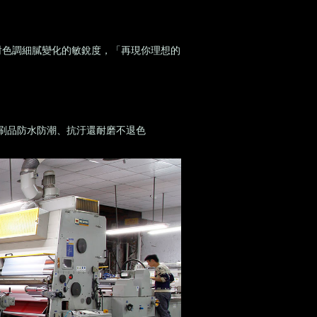
對色調細膩變化的敏銳度，「再現你理想的
刷品防水防潮、抗汙還耐磨不退色