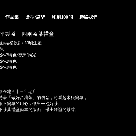
作品集
盒型/袋型
印刷100問
聯絡我們
平製茶｜四兩茶葉禮盒｜
版面/結構設計/ 印刷生產
效果
盒–3特色/燙黑/局光
盒–2特色
盒–1特色
-------------------------------------------------------------
橋在地四十三年老店，
持著「做好台灣茶」的信念，將看起來很簡單，
很不簡單的用心，做出一泡好茶。
兩茶葉禮盒簡單的版面，帶出靜謐的茶香。