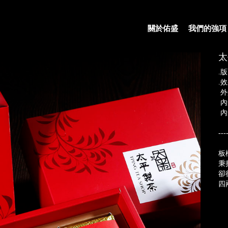
關於佑盛
我們的強項
太
.
.
外
內
內
---
板
秉
卻
四