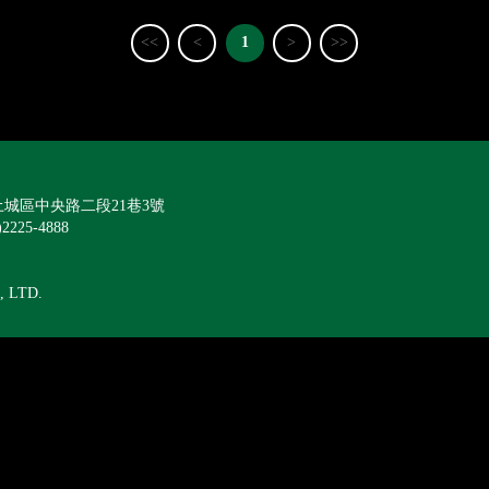
<<
<
1
>
>>
城區中央路二段21巷3號
)2225-4888
, LTD.