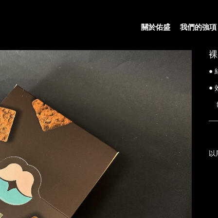
關於佑盛
我們的強項
裸
●
●
—
以