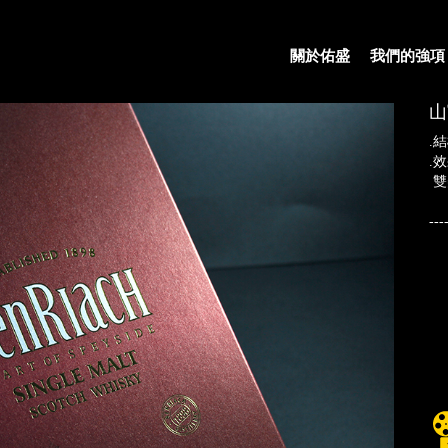
關於佑盛
我們的強項
山
.
.
雙
---